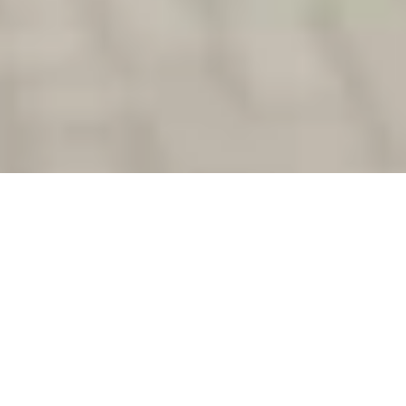
Willkommen beim Imbiss am Freudenberg!
Du suchst leckeres Essen, das schnell geht und 
trotzdem mit Liebe gemacht ist? Dann bist Du bei uns 